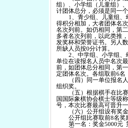
组
）、小学组（儿童组）
计团体总分，必须是同一
1、
青少组、
儿童
组、
得积分相加
，
大
者团体名
名次列前。如仍相同，
第
多者名次列前，以此类推
发奖杯和荣誉证书。另人
所缺人员按0分计算
。
2、
中学组、小学组、
单位在读报名人员中名次最
前，如团体总分相同，第
定团体名次。各组取前6名
（四）同一单位报名人
组织奖。
（五）根据棋手在比赛
国国际象棋协会棋士等级
号，本次比赛最高可晋升
（六）公开组设有奖金 
公开组比赛取前8名奖
第一名：奖金5000元