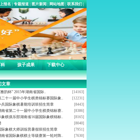
网上报名
|
专题报道
|
图片新闻
|
网站地图
|
联系我们
|
百科
孩子成果
下载中心
门文章
雅韵杯” 2015年湖南省国际..
[14163]
第二十一届中小学生棋类锦标赛国际象..
[12231]
年小兵国际象棋暑期培训班招生简章
[8443]
年湖南省第二十一届中小学生棋类锦标赛..
[8386]
象棋俱乐部湖南省16届国际象棋锦标..
[8165]
聘
[8040]
国际象棋大师训练营暑假班招生简章
[7951]
年湖南省国际象棋棋士等级赛第一轮对阵..
[7630]