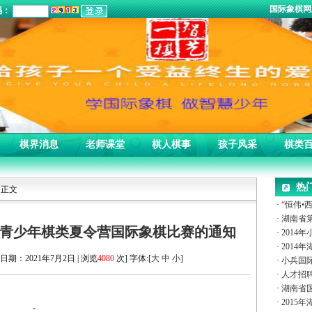
国际象棋
码：
棋界消息
老师课堂
棋人棋事
孩子风采
棋类
热
 正文
·
“恒伟•西
·
湖南省
青少年棋类夏令营国际象棋比赛的通知
·
2014
·
2014
日期：2021年7月2日 | 浏览
4080
次] 字体:[
大
中
小
]
·
小兵国际
·
人才招
·
湖南省
·
2015