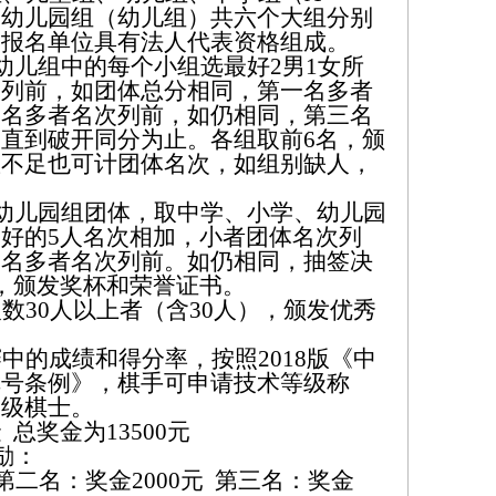
、幼儿园组（
幼儿组
）
共
六
个大组
分别
个报名单位
具有法人代表资格
组成。
幼儿组
中的
每个
小
组选
最好2
男
1
女
所
次列前，如团体总分相同，第一名多者
二名多者名次列前，
如仍相同，
第三名
，直到破开同分为止
。各组取前6名，颁
数不足也可计团体名次，
如组别缺人，
幼儿园组团体，取中学、小学、幼儿园
好的5人名次相加，
小者团体名次列
一名多者名次列前。如仍相同，抽签决
，颁发奖杯和荣誉证书。
数30人以上者（含30人），颁发优秀
中的成绩和得分率，按照2018版《中
称号条例》，棋手可申请技术等级称
一级棋士。
总奖金为13500元
励：
 第二名：奖金2000元 第三名：奖金