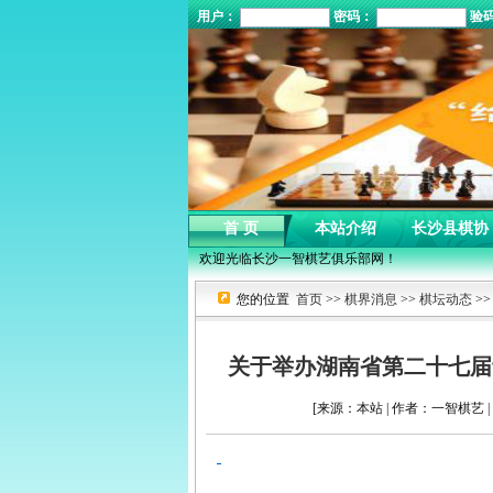
用户：
密码：
验
首 页
本站介绍
长沙县棋协
欢迎光临长沙一智棋艺俱乐部网！
您的位置
首页
>>
棋界消息
>>
棋坛动态
>>
关于举办湖南省第二十七届
[来源：本站 | 作者：一智棋艺 | 