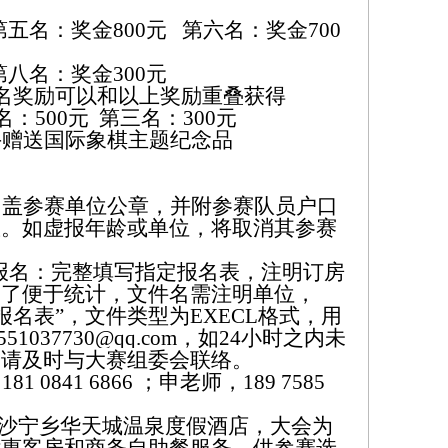
第五名：奖金800元 第六名：奖金700
第八名：奖金300元
名奖励可以和以上奖励重叠获得
名：500元 第三名：300元
手赠送国际象棋主题纪念品
加盖参赛单位公章，并附参赛队员户口
效。如虚报年龄或单位，将取消其参赛
子报名：完整填写指定报名表，注明订房
为了便于统计，文件名需注明单位，
报名表”，文件类型为EXECL格式，用
551037730
@
qq.com，如24小时之内未
，请及时与大赛组委会联络。
0841 6866 ；
申老师，189 7585
沙宁乡华天城温泉度假酒店，大会为