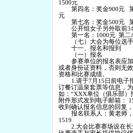
1500元
第四名：奖金900元 
元
第七名：奖金500元 
公开组女子另外取前3
第一名：1000元 第二
（七）大会为每位选
十一、报名和报到
（一）报名
参赛单位的报名表应
或者身份证资料，否则无
资格和比赛成绩。
1.
请于7月15日前电
订餐订温泉套票等信息，
如：“XXX单位（俱乐部）
附件形式发到电子邮箱：
1
收到确认报名信息的回复
报名联系人：黄老师，181 
1519
2.大
会比赛
赛场设在
长