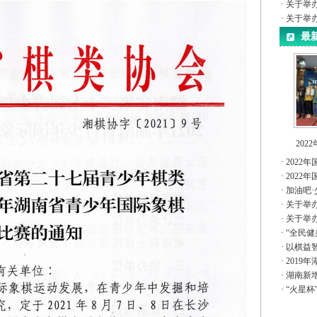
·
关于举
·
关于举办
最
202
·
2022
·
2022
·
加油吧·
·
关于举
·
关于举
·
“全民健
·
以棋益智
·
2019
·
湖南新
·
“火星