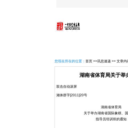
首 页
一智概况
讯息速
您现在所在的位置：
首页
>>讯息速递 >> 文章内
湖南省体育局关于举
双击自动滚屏
湘体群字[2011]20号
湖南省体育局
关于举办湖南省国际象棋、
指导员培训班的通知