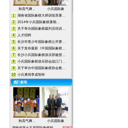
秋高气爽，
小兵国际象
1
湖南省国际象棋大师训练营暑…
2
2014年小兵国际象棋暑期…
3
关于举办国际象棋裁判员培训…
4
人才招聘
5
长沙市青少年国际象棋公开赛…
6
关于发布最新《中国国际象棋…
7
长沙小兵国际象棋俱乐部被授…
8
小兵国际象棋俱乐部会战江门…
9
关于举办中国国际象棋协会教…
10
小兵勇闯李成智杯
热门新闻
秋高气爽，
小兵国际象
湖南省第十五届国际象棋锦…
97807