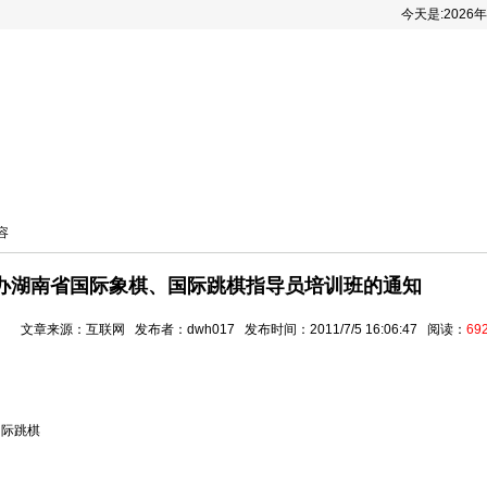
今天是:
2026
递
一智棋艺课堂
棋人棋事
棋手风采
棋类
容
办湖南省国际象棋、国际跳棋指导员培训班的通知
文章来源：互联网 发布者：dwh017 发布时间：2011/7/5 16:06:47 阅读：
69
国际跳棋