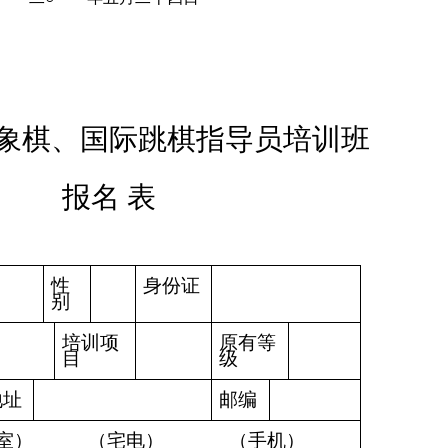
象棋、国际跳棋指导员培训班
报名 表
性
身份证
别
培训项
原有等
目
级
地址
邮编
室）
（宅电）
（手机）