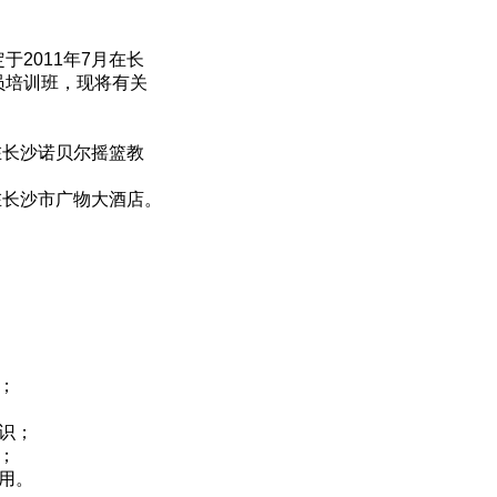
2011年7月在长
员培训班，现将有关
在长沙诺贝尔摇篮教
在长沙市广物大酒店。
；
识；
；
用。