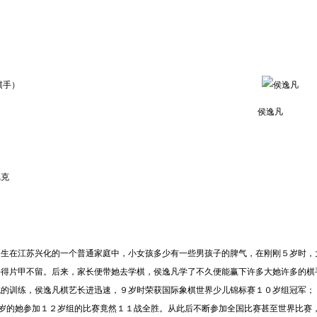
棋手）
侯逸凡
尼克
生在江苏
兴化
的一个普通家庭中，小女孩多少有一些男孩子的脾气，在刚刚５岁时，
杀得片甲不留。后来，家长便带她去学棋，侯逸凡学了不久便能赢下许多大她许多的棋
统的训练，侯逸凡棋艺长进迅速，９岁时荣获国际象棋世界少儿锦标赛１０岁组冠军；
０岁的她参加１２岁组的比赛竟然１１战全胜。从此后不断参加全国比赛甚至世界比赛