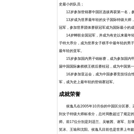
史最小的队员；
12岁参加世锦赛中国区选拔再获第一名，参
13岁成为世界最年轻的女子国际特级大师，
冠军，参加世界团体赛获冠军成为国际最小的
14岁蝉联全国冠军，并成为有史以来最年轻
子特大序分，成为世界女子棋手中最年轻的男
最年轻的亚军。
15岁参加国内男子锦标赛，成为参加国内甲
届中国国际象棋棋王棋后赛桂冠，成为中国第
16岁参加亚运会，成为中国参赛竞技综合性运
军，成为史上最年轻的世锦赛冠军。
成就荣誉
侯逸凡在2005年10月份的中国区分区赛、2
到女子特级大师标准分，总对局数超过了规定的
师。前17位分别是
刘适兰
、
吴敏茜
、谢军、
彭
笑冰
、
王瑜
和
沈阳
。侯逸凡目前也是世界上年