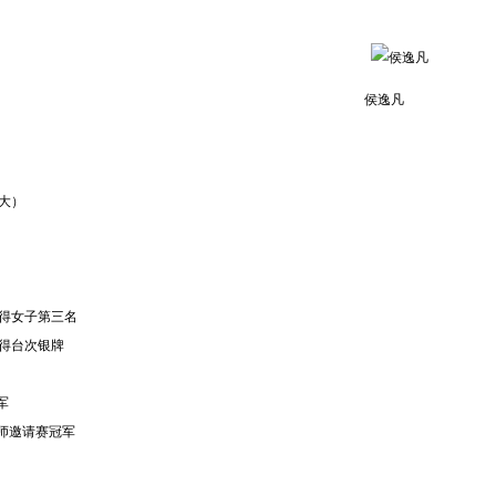
侯逸凡
大）
得女子第三名
获得台次银牌
军
师邀请赛冠军