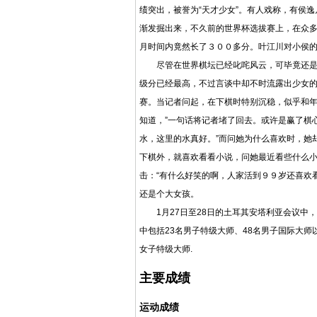
绩突出，被誉为“天才少女”。有人戏称，有侯
渐发掘出来，不久前的世界杯
选拔赛
上，在众多
月时间内竟然长了３００多分。
叶江川
对小侯
尽管在世界棋坛已经叱咤风云，可毕竟还是一
级分已经最高，不过言谈中却不时流露出少女
赛。当记者问起，在下棋时特别沉稳，似乎和年
知道，”一句话将记者堵了回去。或许是赢了棋
水，这里的水真好。”而问她为什么喜欢时，她
下棋外，就喜欢看看小说，问她最近看些什么小
击：“有什么好笑的啊，人家活到９９岁还喜欢
还是个大女孩。
1月27日至28日的土耳其
安塔利亚
会议中，
中包括23名男子特级大师、48名男子国际大师
女子特级大师.
主要成绩
运动成绩