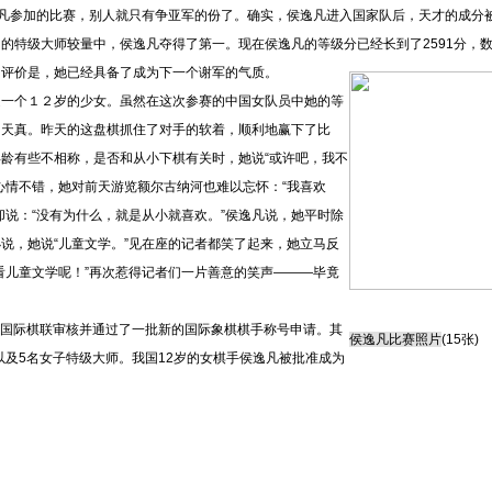
逸凡参加的比赛，别人就只有争亚军的份了。确实，侯逸凡进入国家队后，天才的成分
的特级大师较量中，侯逸凡夺得了第一。现在侯逸凡的等级分已经长到了2591分，
的评价是，她已经具备了成为下一个
谢军
的气质。
个１２岁的少女。虽然在这次参赛的中国女队员中她的等
的天真。昨天的这盘棋抓住了对手的软着，顺利地赢下了比
龄有些不相称，是否和从小下棋有关时，她说“或许吧，我不
心情不错，她对前天游览
额尔古纳河
也难以忘怀：“我喜欢
却说：“没有为什么，就是从小就喜欢。”侯逸凡说，她平时除
说，她说“儿童文学。”见在座的记者都笑了起来，她立马反
看儿童文学呢！”再次惹得记者们一片善意的笑声———毕竟
国际棋联审核并通过了一批新的国际象棋棋手称号申请。其
侯逸凡比赛照片
(15张)
以及5名女子特级大师。我国12岁的女棋手侯逸凡被批准成为