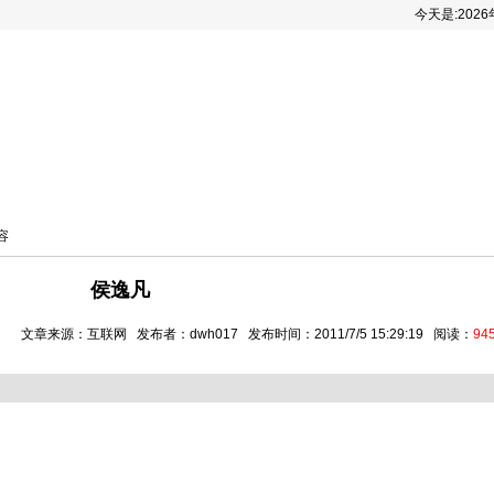
今天是:
202
递
一智棋艺课堂
棋人棋事
棋手风采
棋类
容
侯逸凡
文章来源：互联网 发布者：dwh017 发布时间：2011/7/5 15:29:19 阅读：
94