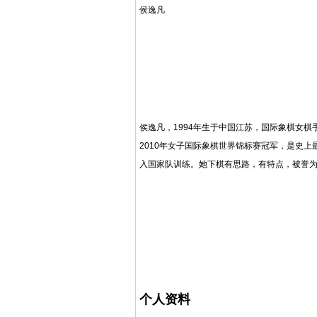
侯逸凡
侯逸凡，1994年生于中国江苏，
国际象棋
女棋
2010年
女子国际象棋世界锦标赛
冠军，是史上
入
国家队
训练。她下棋有思路，有特点，被誉为
个人资料