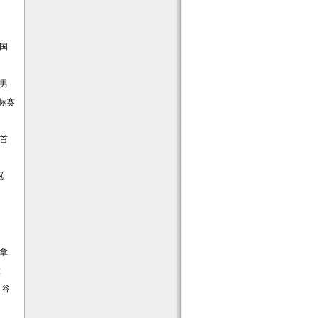
国
男
标赛
首
冠
拿
大
、
谷