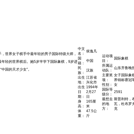
中文
侯逸凡
名：
手，世界女子棋手中最年轻的男子国际特级大师，
运动项
国
国际象棋
中国
目：
最年轻的世界棋后。她5岁半学下国际象棋，9岁进
籍：
所属运
民
山东
齐鲁晚
“中国的天才少女”。
汉族
动队：
族：
主要奖
女子国际象
出生
江苏
省
项：
界锦标赛冠
地：
兴化
市
性别：
女
出生
1994年
国际等
日
2月27
2591
级分：
期：
日
最想去
斯普利特
，
身
165厘
的地
瓦
，
杜布罗
高：
米
方：
克
体
47.5公
重：
斤