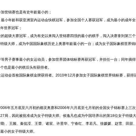
加世锦赛也是有史年龄最小的；
最小年龄和获亚洲室内运动会快棋冠军，参加全国个人赛获冠军，成为最小的成年全
成年世界冠军；
的超级大赛冠军，成为有史以来闯入世锦赛四强的最小的棋手，闯入决赛拿到第三个
子特级大师，成为中国国际象棋历史上奥赛年龄最小的一台；成为女子国际象棋世界锦
等男子赛事最小的女运动员，参加世界团体锦标赛再获冠军，并担任一台；同年摘得
一个也是最小的棋后头衔获得者。
动会首枚国际象棋金牌获得者。2010年12月参加女子国际象棋世界锦标赛，获得
006年五月底至六月初的
都灵
奥赛和2006年六月底至七月初的全国女子锦标赛上三次
27局，因此被批准成为女子特级大师。侯逸凡也成为中国培养出的第18位女子特级
肇勤
、
王频
、
秦侃滢
、
王蕾
、
诸宸
、
许昱华
、宁春红、李若凡、
徐媛媛
、
赵雪
、
田甜
龄最小的女子特级大师。