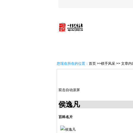
首 页
一智概况
讯息速
您现在所在的位置：
首页
>>棋手风采 >> 文章内
双击自动滚屏
侯逸凡
百科名片