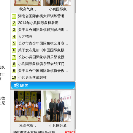
秋高气爽，
小兵国际象
1
湖南省国际象棋大师训练营暑…
2
2014年小兵国际象棋暑期…
3
关于举办国际象棋裁判员培训…
4
人才招聘
5
长沙市青少年国际象棋公开赛…
6
关于发布最新《中国国际象棋…
7
长沙小兵国际象棋俱乐部被授…
8
小兵国际象棋俱乐部会战江门…
报
队
9
关于举办中国国际象棋协会教…
棋世
10
小兵勇闯李成智杯
军
热门新闻
布德
夫尼
秋高气爽，
小兵国际象
湖南省第十五届国际象棋锦…
97807