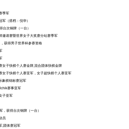
赛季军
冠军（搭档：
倪华
）
获得台次铜牌（一台）
师邀请赛暨世界女子大奖赛分站赛季军
8名，获得男子世界杯参赛资格
军
军
赛女子快棋个人赛
金牌
,混合团体快棋金牌
赛女子快棋个人赛亚军，女子超快棋个人赛亚军
r 国际象棋锦标赛冠军
hik赛事亚军
女子亚军
亚军，获得台次铜牌（一台）
动员
军,团体赛冠军