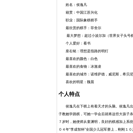
姓名：侯逸凡
籍贯：中国江苏兴化
职业：国际象棋棋手
最欣赏的
棋手
：菲舍尔
最大梦想：超过小
波尔加
（世界女子头号
个人爱好：看书
座右铭：理想是指路的明灯
最喜欢的颜色：白色
最喜欢的食物：冰激凌
最喜欢的城市：
诺维萨德
，威尼斯，
希贝
喜欢的明星：魏晨
个人特点
侯逸凡在下棋上有着天才的头脑。侯逸凡出
子教她学跳棋，可她一学会后就将这些大孩子
７岁时，她便师从童渊明，良好的棋感加上系
０４年“李成智杯”全国少儿冠军赛上，刚刚１