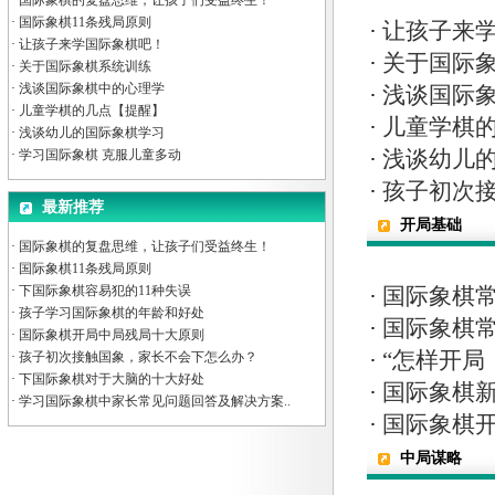
·
国际象棋的复盘思维，让孩子们受益终生！
·
国际象棋11条残局原则
·
让孩子来
·
让孩子来学国际象棋吧！
·
关于国际
·
关于国际象棋系统训练
·
浅谈国际象棋中的心理学
·
浅谈国际
·
儿童学棋的几点【提醒】
·
儿童学棋
·
浅谈幼儿的国际象棋学习
·
浅谈幼儿
·
学习国际象棋 克服儿童多动
·
孩子初次
最新推荐
开局基础
·
国际象棋的复盘思维，让孩子们受益终生！
·
国际象棋11条残局原则
·
下国际象棋容易犯的11种失误
·
国际象棋
·
孩子学习国际象棋的年龄和好处
·
国际象棋常
·
国际象棋开局中局残局十大原则
·
“怎样开局
·
孩子初次接触国象，家长不会下怎么办？
·
下国际象棋对于大脑的十大好处
·
国际象棋
·
学习国际象棋中家长常见问题回答及解决方案..
·
国际象棋
中局谋略