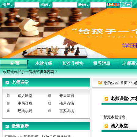
用户：
密码：
验码：
首 页
本站介绍
长沙县棋协
棋界消息
老师课
欢迎光临长沙一智棋艺俱乐部网！
老师课堂
您的位置
首页
>> 
踏入殿堂
开局基础
老师课堂·[本
中局谋略
残局点滴
经典棋局
百家讲棋
·暂无本栏信息
踏入殿堂
最新更新