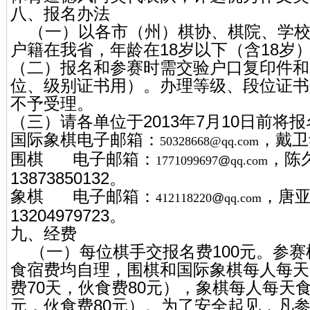
八、报名办法
（一）以各市（州）棋协、棋院、学校
户籍在我省，年龄在18岁以下（含18岁
（二）报名和参赛时需交验户口复印件和
位、级别证书用）。办理等级、段位证书
不予受理。
（三）请各单位于2013年7月10日前将
国际象棋电子邮箱：
，戴卫华
50328668@
qq.com
围棋 电子邮箱：
，陈
1771099697
@
qq.com
13873850132。
象棋 电子邮箱：
，唐
412118220
@
qq.com
13204979723。
九、经费
（一）每位棋手交报名费100元。参赛
食宿费均自理，围棋和国际象棋每人每天食
费70天，伙食费80元），象棋每人每天食宿
元，伙食费80元）。为了安全起见，凡