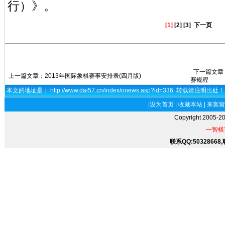
行）》。
[1]
[2]
[3]
下一页
下一篇文章
上一篇文章：
2013年国际象棋赛事安排表(四月版)
赛规程
本文的地址是： http://www.dai57.cn/index/onews.asp?id=336 转载请注明出处！
|
设为首页
|
收藏本站
|
来客留
Copyright 2005-2
一智棋
联系QQ:50328668