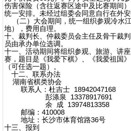
伤害保险（含往返赛区途中及比赛期间）
统一安排。未经过组委会同意自行在外安
（二）大会期间，统一组织参观冷水江
地），费用自理。
十、裁判长、仲裁委员会主任及骨干裁判
员由承办单位选调。
十一、活动期间将组织参观、旅游、讲座
赛，题目是《我爱下棋》、《我爱祖国》
（可任选一题）。
十二、联系办法
湖南省棋类协会
联系人：杜吉士 18942047168
彭涤泉 13378917691
余 成 13974813358
邮编：410008
地址：长沙市体育馆路36号
十三、报到